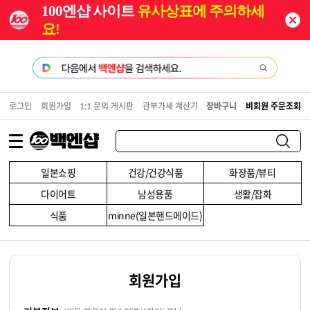
100엔샵 사이트
유사상표에 주의하세
요!
로그인
회원가입
1:1 문의 게시판
관부가세 계산기
장바구니
비회원 주문조회
일본쇼핑
건강/건강식품
화장품/뷰티
다이어트
남성용품
생활/잡화
식품
minne(일본핸드메이드)
회원가입